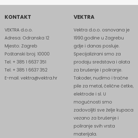
KONTAKT
VEKTRA
VEKTRA d.o.o.
Vektra d.o.o. osnovana je
Adresa: Odranska 12
1990.godine u Zagrebu
Mjesto: Zagreb
gdje i danas posluje.
Poštanski broj: 10000
Specijalizirani smo za
Tel: + 385 1 6637 351
prodaju sredstava i alata
Tel: + 385 1 6637 352
za brušenje i poliranje.
E-mail:
vektra@vektra.hr
Također, nudimo i tračne
pile za metal, čelične četke,
elektrode i sl. U
mogućnosti smo
zadovoljiti sve želje kupaca
vezano za brušenje i
poliranje svih vrsta
materijala.