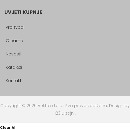
UVJETI KUPNJE
Proizvodi
O nama
Novosti
Katalozi
Kontakt
Copyright © 2026 Vektra d.o.o.. Sva prava zadržana.
Design by
123 Dizajn
.
Clear All