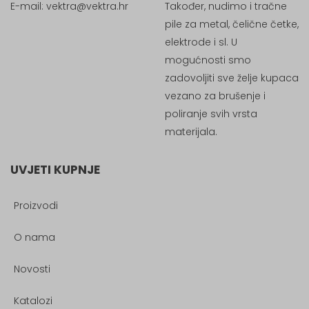
E-mail:
vektra@vektra.hr
Također, nudimo i tračne
pile za metal, čelične četke,
elektrode i sl. U
mogućnosti smo
zadovoljiti sve želje kupaca
vezano za brušenje i
poliranje svih vrsta
materijala.
UVJETI KUPNJE
Proizvodi
O nama
Novosti
Katalozi