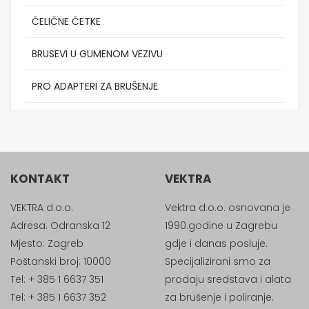
ČELIČNE ČETKE
BRUSEVI U GUMENOM VEZIVU
PRO ADAPTERI ZA BRUŠENJE
KONTAKT
VEKTRA
VEKTRA d.o.o.
Vektra d.o.o. osnovana je
Adresa: Odranska 12
1990.godine u Zagrebu
Mjesto: Zagreb
gdje i danas posluje.
Poštanski broj: 10000
Specijalizirani smo za
Tel: + 385 1 6637 351
prodaju sredstava i alata
Tel: + 385 1 6637 352
za brušenje i poliranje.