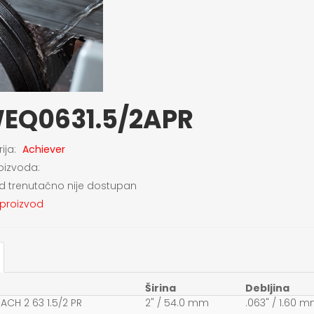
EQ0631.5/2APR
ija:
Achiever
roizvoda:
d trenutačno nije dostupan
 proizvod
Širina
Debljina
ACH 2 63 1.5/2 PR
2" / 54.0 mm
.063" / 1.60 