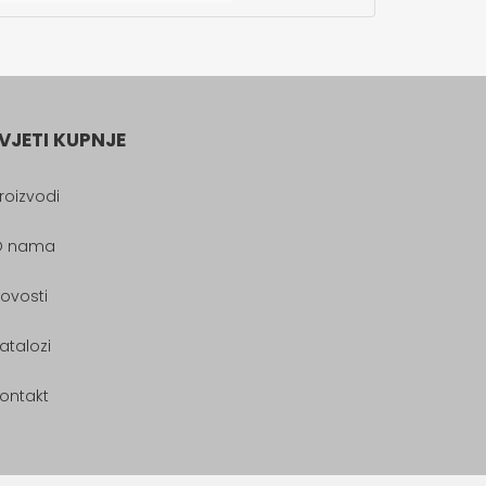
VJETI KUPNJE
roizvodi
O nama
ovosti
atalozi
ontakt