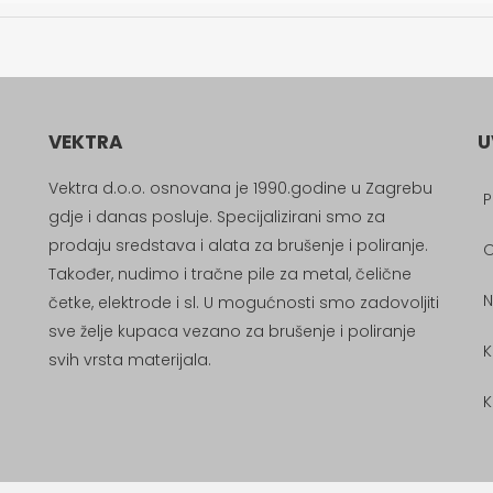
VEKTRA
U
Vektra d.o.o. osnovana je 1990.godine u Zagrebu
P
gdje i danas posluje. Specijalizirani smo za
prodaju sredstava i alata za brušenje i poliranje.
Također, nudimo i tračne pile za metal, čelične
N
četke, elektrode i sl. U mogućnosti smo zadovoljiti
sve želje kupaca vezano za brušenje i poliranje
K
svih vrsta materijala.
K