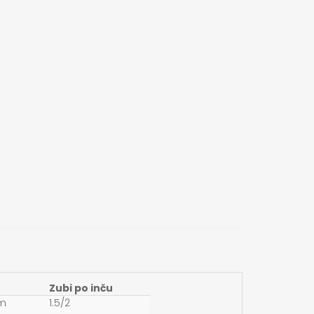
Zubi po inču
mm
1.5/2