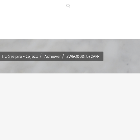
Tračne pile - željezo
Achiever
ZWEQ0631.5/2APR