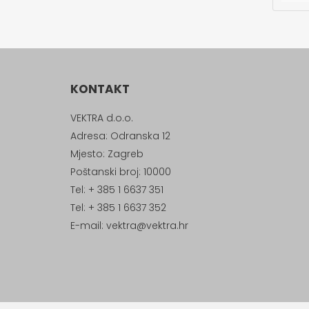
KONTAKT
VEKTRA d.o.o.
Adresa: Odranska 12
Mjesto: Zagreb
Poštanski broj: 10000
Tel: + 385 1 6637 351
Tel: + 385 1 6637 352
E-mail:
vektra@vektra.hr