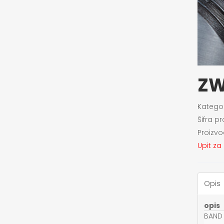
ZW
Kategor
Šifra p
Proizvo
Upit za
Opis
opis
BAND 