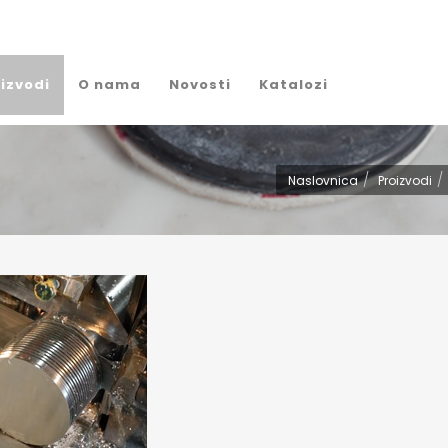
izvodi
O nama
Novosti
Katalozi
Naslovnica
Proizvodi