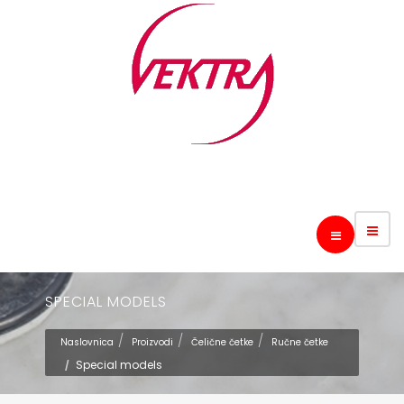
SPECIAL MODELS
Naslovnica
Proizvodi
Čelične četke
Ručne četke
Special models