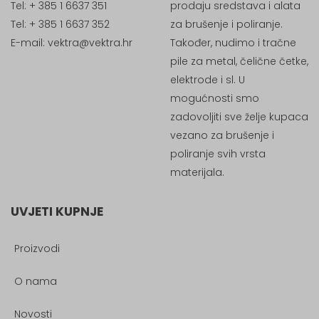
Tel: + 385 1 6637 351
prodaju sredstava i alata
Tel: + 385 1 6637 352
za brušenje i poliranje.
E-mail:
vektra@vektra.hr
Također, nudimo i tračne
pile za metal, čelične četke,
elektrode i sl. U
mogućnosti smo
zadovoljiti sve želje kupaca
vezano za brušenje i
poliranje svih vrsta
materijala.
UVJETI KUPNJE
Proizvodi
O nama
Novosti