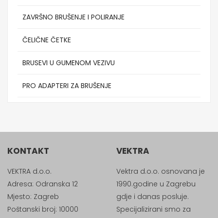
ZAVRŠNO BRUŠENJE I POLIRANJE
ČELIČNE ČETKE
BRUSEVI U GUMENOM VEZIVU
PRO ADAPTERI ZA BRUŠENJE
KONTAKT
VEKTRA
VEKTRA d.o.o.
Vektra d.o.o. osnovana je
Adresa: Odranska 12
1990.godine u Zagrebu
Mjesto: Zagreb
gdje i danas posluje.
Poštanski broj: 10000
Specijalizirani smo za